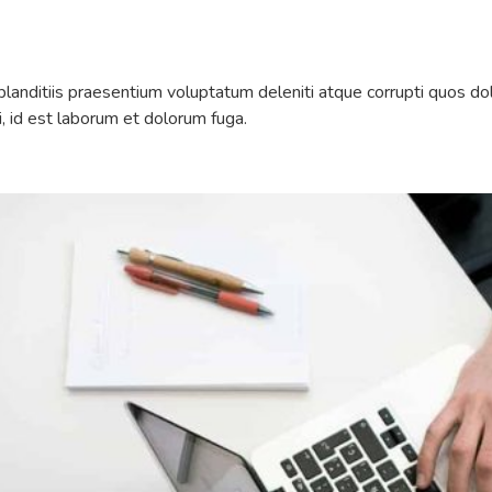
landitiis praesentium voluptatum deleniti atque corrupti quos dol
mi, id est laborum et dolorum fuga.