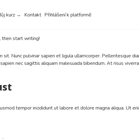
ůj kurz →
Kontakt
Přihlášení k platformě
, then start writing!
um sit. Nunc pulvinar sapien et ligula ullamcorper. Pellentesque
sapien nec sagittis aliquam malesuada bibendum. At risus viverra a
ust
iusmod tempor incididunt ut labore et dolore magna aliqua. Ut eni