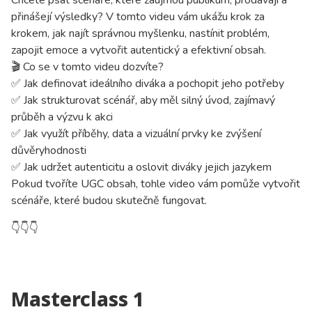
Chcete psát scénáře, které zaujmou publikum, prodávají a
přinášejí výsledky? V tomto videu vám ukážu krok za
krokem, jak najít správnou myšlenku, nastínit problém,
zapojit emoce a vytvořit autentický a efektivní obsah.
🎬 Co se v tomto videu dozvíte?
✅ Jak definovat ideálního diváka a pochopit jeho potřeby
✅ Jak strukturovat scénář, aby měl silný úvod, zajímavý
průběh a výzvu k akci
✅ Jak využít příběhy, data a vizuální prvky ke zvýšení
důvěryhodnosti
✅ Jak udržet autenticitu a oslovit diváky jejich jazykem
Pokud tvoříte UGC obsah, tohle video vám pomůže vytvořit
scénáře, které budou skutečně fungovat.
👇
👇
👇
Masterclass 1