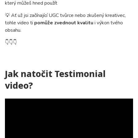
který můžeš hned použít
💡 Ať už jsi začínající UGC tvůrce nebo zkušený kreativec,
tohle video ti
pomůže zvednout kvalitu
i výkon tvého
obsahu.
👇
👇
👇
Jak natočit Testimonial
video?