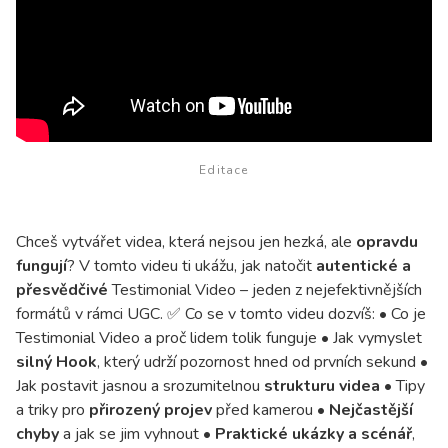
Editace
Chceš vytvářet videa, která nejsou jen hezká, ale
opravdu
fungují
? V tomto videu ti ukážu, jak natočit
autentické a
přesvědčivé
Testimonial Video – jeden z nejefektivnějších
formátů v rámci UGC. ✅ Co se v tomto videu dozvíš: • Co je
Testimonial Video a proč lidem tolik funguje • Jak vymyslet
silný Hook
, který udrží pozornost hned od prvních sekund •
Jak postavit jasnou a srozumitelnou
strukturu videa
• Tipy
a triky pro
přirozený projev
před kamerou •
Nejčastější
chyby
a jak se jim vyhnout •
Praktické ukázky a scénář
,