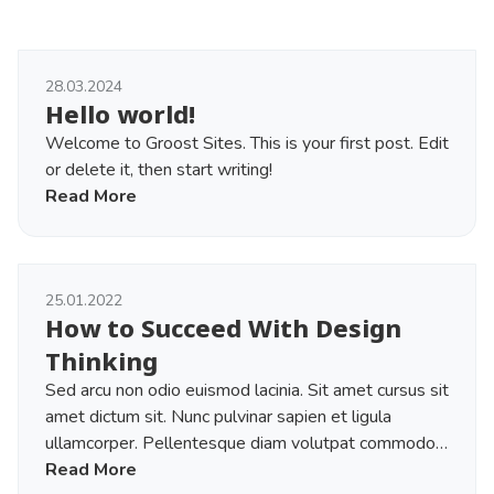
28.03.2024
Hello world!
Welcome to Groost Sites. This is your first post. Edit
or delete it, then start writing!
Read More
25.01.2022
How to Succeed With Design
Thinking
Sed arcu non odio euismod lacinia. Sit amet cursus sit
amet dictum sit. Nunc pulvinar sapien et ligula
ullamcorper. Pellentesque diam volutpat commodo
sed egestas. Tellus elementum sagittis vitae et leo
Read More