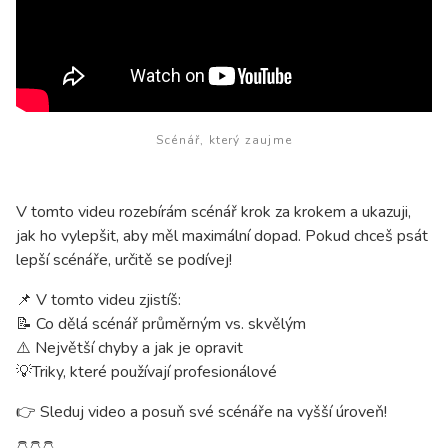
Scénář, který zaujme
V tomto videu rozebírám scénář krok za krokem a ukazuji,
jak ho vylepšit, aby měl maximální dopad. Pokud chceš psát
lepší scénáře, určitě se podívej!
📌 V tomto videu zjistíš:
📝 Co dělá scénář průměrným vs. skvělým
⚠️ Největší chyby a jak je opravit
💡Triky, které používají profesionálové
👉 Sleduj video a posuň své scénáře na vyšší úroveň!