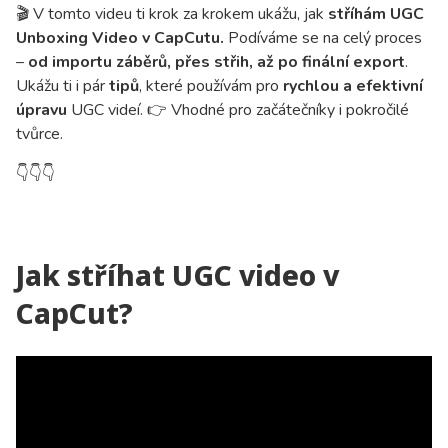
🎬 V tomto videu ti krok za krokem ukážu, jak
stříhám UGC
Unboxing Video v CapCutu.
Podíváme se na celý proces
–
od importu záběrů, přes střih, až po finální export
.
Ukážu ti i pár
tipů
, které používám pro
rychlou a efektivní
úpravu
UGC videí. 👉 Vhodné pro začátečníky i pokročilé
tvůrce.
👇
👇
👇
Jak stříhat UGC video v
CapCut?