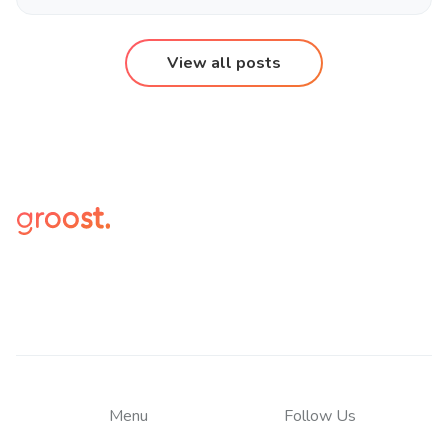
duis ut diam quam. Eleifend donec pretium vulputate
sapien nec sagittis aliquam malesuada bibendum. At
risus viverra adipiscing at in tellus. Duis at tellus […]
View all posts
Menu
Follow Us