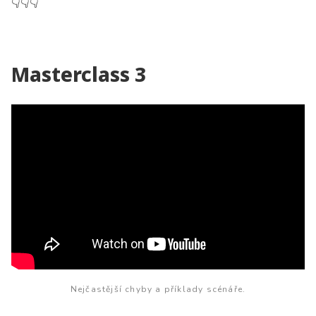
👇
👇
👇
Masterclass 3
Nejčastější chyby a příklady scénáře.