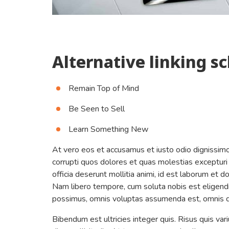
Alternative linking 
Remain Top of Mind
Be Seen to Sell
Learn Something New
At vero eos et accusamus et iusto odio dignissimo
corrupti quos dolores et quas molestias excepturi s
officia deserunt mollitia animi, id est laborum et d
Nam libero tempore, cum soluta nobis est eligend
possimus, omnis voluptas assumenda est, omnis d
Bibendum est ultricies integer quis. Risus quis var