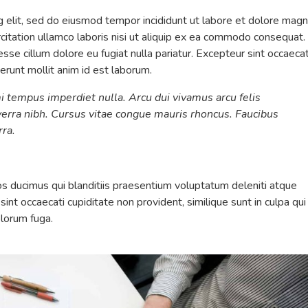
g elit, sed do eiusmod tempor incididunt ut labore et dolore mag
citation ullamco laboris nisi ut aliquip ex ea commodo consequat.
 esse cillum dolore eu fugiat nulla pariatur. Excepteur sint occaeca
serunt mollit anim id est laborum.
mi tempus imperdiet nulla. Arcu dui vivamus arcu felis
erra nibh. Cursus vitae congue mauris rhoncus. Faucibus
rra.
s ducimus qui blanditiis praesentium voluptatum deleniti atque
int occaecati cupiditate non provident, similique sunt in culpa qui
olorum fuga.