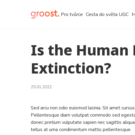
Pro tvůrce
Cesta do světa UGC
M
Is the Human 
Extinction?
25.01.2022
Sed arcu non odio euismod lacinia. Sit amet cursus 
Pellentesque diam volutpat commodo sed egestas. 
donec pretium vulputate sapien nec sagittis aliqua
tellus at urna condimentum mattis pellentesque.