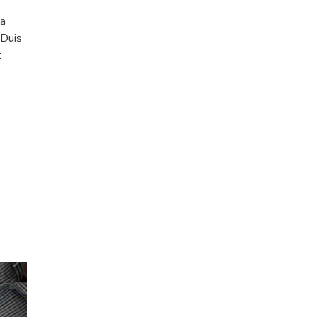
na
 Duis
t