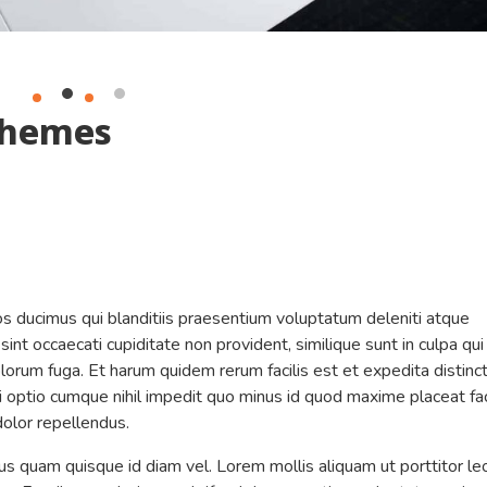
schemes
s ducimus qui blanditiis praesentium voluptatum deleniti atque
int occaecati cupiditate non provident, similique sunt in culpa qui
olorum fuga. Et harum quidem rerum facilis est et expedita distinct
i optio cumque nihil impedit quo minus id quod maxime placeat fa
olor repellendus.
ius quam quisque id diam vel. Lorem mollis aliquam ut porttitor le