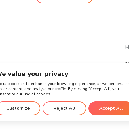
M
K
e value your privacy
 use cookies to enhance your browsing experience, serve personaliz
s or content, and analyze our traffic. By clicking "Accept All", you
nsent to our use of cookies.
Customize
Reject All
Accept All
Všeobecné obchodní podmínky
Obchodní podmínky pro t